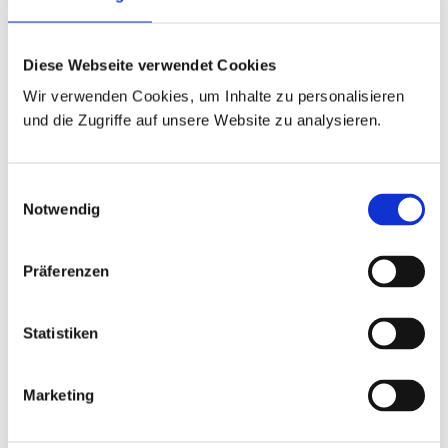
Diese Webseite verwendet Cookies
Wir verwenden Cookies, um Inhalte zu personalisieren
und die Zugriffe auf unsere Website zu analysieren.
Zum Jahresauftakt fand der
Neujahrslauf in Dinkelsbühl statt,
Einwilligungsauswahl
bei dem 560 Läuferinnen und
Notwendig
Läufer beeindruckende 1.122
Präferenzen
Runden um die malerische Altstadt
drehten – und das für einen guten
Statistiken
Zweck. In diesem Jahr waren wir als
Sponsor mit dabei und haben für
Marketing
jede gelaufene Runde 1 Euro