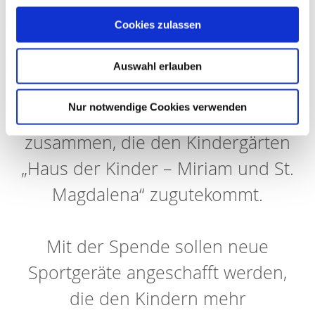
gespendet.
Cookies zulassen
Dank der großartigen Leistung der
Auswahl erlauben
Teilnehmer kam eine
Nur notwendige Cookies verwenden
Spendensumme von 1.122 €
zusammen, die den Kindergärten
„Haus der Kinder – Miriam und St.
Magdalena“ zugutekommt.
Mit der Spende sollen neue
Sportgeräte angeschafft werden,
die den Kindern mehr